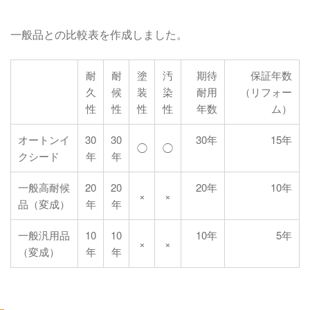
一般品との比較表を作成しました。
耐
耐
塗
汚
期待
保証年数
久
候
装
染
耐用
（リフォー
性
性
性
性
年数
ム）
オートンイ
30
30
30年
15年
◯
◯
クシード
年
年
一般高耐候
20
20
20年
10年
×
×
品（変成）
年
年
一般汎用品
10
10
10年
5年
×
×
（変成）
年
年