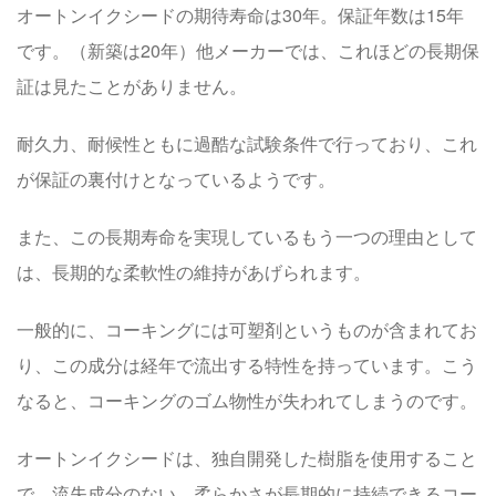
オートンイクシードの期待寿命は
30年
。保証年数は
15年
です。（新築は20年）他メーカーでは、これほどの長期保
証は見たことがありません。
耐久力、耐候性ともに過酷な試験条件で行っており、これ
が保証の裏付けとなっているようです。
また、この長期寿命を実現しているもう一つの理由として
は、
長期的な柔軟性の維持
があげられます。
一般的に、コーキングには
可塑剤
というものが含まれてお
り、この成分は経年で流出する特性を持っています。こう
なると、コーキングの
ゴム物性が失われてしまう
のです。
オートンイクシードは、
独自開発した樹脂
を使用すること
で、流失成分のない、柔らかさが長期的に持続できるコー