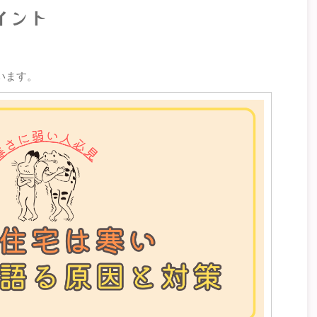
イント
います。