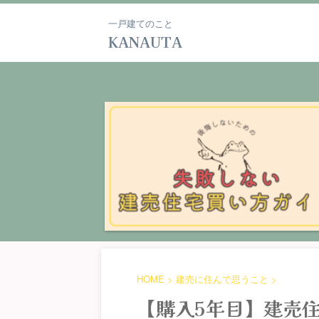
一戸建てのこと
KANAUTA
HOME
>
建売に住んで思うこと
>
【購入5年目】建売