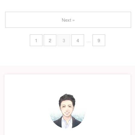
Next »
1
2
3
4
…
9