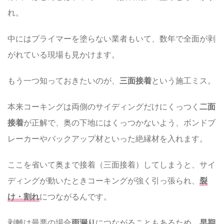
れ。
中にはプライマーを塗らない業者もいて、数年で全面が剥
がれている現場も見かけます。
もう一つ知っておきたいのが、
三面接着
という施工ミス。
本来コーキングは両側のサイディングだけにくっつく
二面
接着
が正解で、奥の下地にはくっつかないよう、ボンドブ
レーカーやバックアップ材といった絶縁材を入れます。
ここを省いて奥まで接着（三面接着）してしまうと、サイ
ディングが動いたときコーキングが強く引っ張られ、
裂
け・割れ
につながるんです。
剥離は最悪の場合
雨漏り
につながることもあるため、
早期