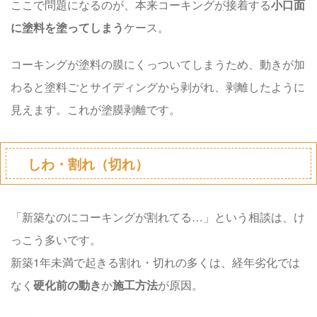
ここで問題になるのが、本来コーキングが接着する
小口面
に塗料を塗ってしまう
ケース。
コーキングが塗料の膜にくっついてしまうため、動きが加
わると塗料ごとサイディングから剥がれ、剥離したように
見えます。これが塗膜剥離です。
しわ・割れ（切れ）
「新築なのにコーキングが割れてる…」という相談は、け
っこう多いです。
新築1年未満で起きる
割れ・切れ
の多くは、経年劣化では
なく
硬化前の動き
か
施工方法
が原因。