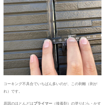
コーキング不具合で
いちばん多い
のが、この剥離（剥が
れ）です。
原因のほとんどは
プライマー
（接着剤）の塗りむら・かす