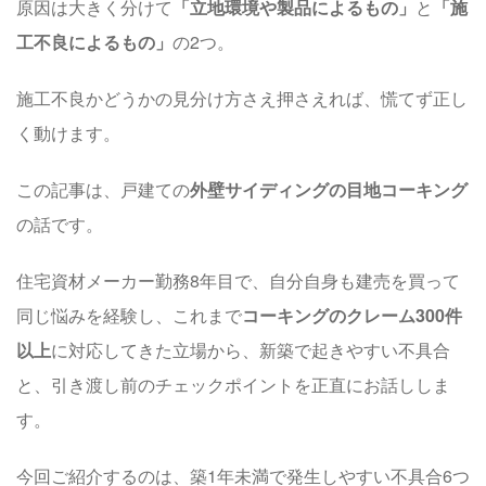
原因は大きく分けて
「立地環境や製品によるもの」
と
「施
工不良によるもの」
の2つ。
施工不良かどうかの見分け方
さえ押さえれば、慌てず正し
く動けます。
この記事は、戸建ての
外壁サイディングの目地コーキング
の話です。
住宅資材メーカー勤務8年目で、自分自身も建売を買って
同じ悩みを経験し、これまで
コーキングのクレーム300件
以上
に対応してきた立場から、新築で起きやすい不具合
と、引き渡し前のチェックポイントを正直にお話ししま
す。
今回ご紹介するのは、
築1年未満で発生しやすい不具合6つ