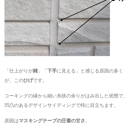
「仕上がりが
雑
」「
下手
に見える」と感じる原因の多く
が、この
ひげ
です。
コーキングの縁から細い糸状の余りがはみ出した状態で、
凹凸のあるデザインサイディングで特に目立ちます。
原因は
マスキングテープの圧着の甘さ
。