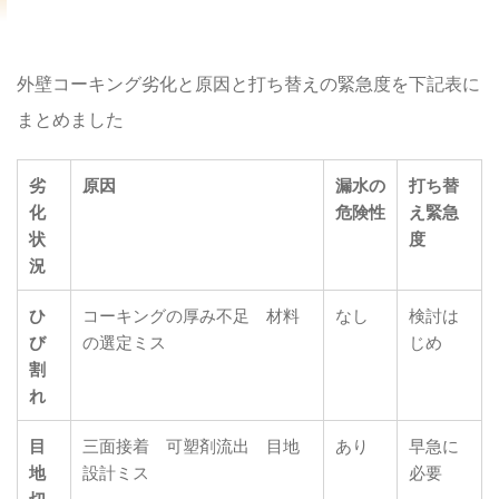
外壁コーキング劣化と原因と打ち替えの緊急度を下記表に
まとめました
劣
原因
漏水の
打ち替
化
危険性
え緊急
状
度
況
ひ
コーキングの厚み不足 材料
なし
検討は
び
の選定ミス
じめ
割
れ
目
三面接着 可塑剤流出 目地
あり
早急に
地
設計ミス
必要