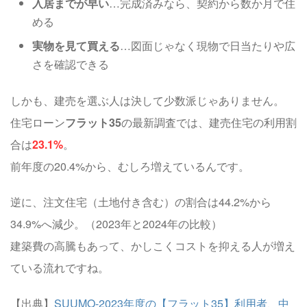
入居までが早い
…完成済みなら、契約から数か月で住
める
実物を見て買える
…図面じゃなく現物で日当たりや広
さを確認できる
しかも、建売を選ぶ人は決して少数派じゃありません。
住宅ローン
フラット35
の最新調査では、建売住宅の利用割
合は
23.1%
。
前年度の20.4%から、むしろ増えているんです。
逆に、注文住宅（土地付き含む）の割合は44.2%から
34.9%へ減少。（2023年と2024年の比較）
建築費の高騰もあって、かしこくコストを抑える人が増え
ている流れですね。
【出典】
SUUMO-2023年度の【フラット35】利用者、中